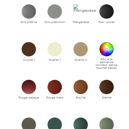
Gris platine
Gris platinium
Manganèse
Noir volcan
RAL à la
Oxyde 1
Quartz 1
Quartz 2
demande
(brillant, satiné,
toucher sablé)
Rouge basque
Rouge mars
Rouille
Sienne