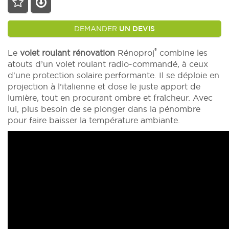
DEMANDER
UN DEVIS
®
Le
volet roulant rénovation
Rénoproj
combine les
atouts d’un volet roulant radio-commandé, à ceux
d'une protection solaire performante. Il se déploie en
projection à l’italienne et dose le juste apport de
lumière, tout en procurant ombre et fraîcheur. Avec
lui, plus besoin de se plonger dans la pénombre
pour faire baisser la température ambiante.