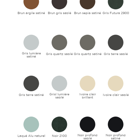
Brun argile satiné
Brun gris sablé
Brun sepia satiné
Gris Futura 2900
Gris lumière
Gris quartz sablé
Gris quartz satiné
Gris terre sablé
satiné
Grisl lumière
Ivoire clair
Gris terre satiné
Ivoire clair sablé
sablé
brillant
Noir profond
Noir profond
Laqué Alu naturel
Noir 2100
sablé
satiné