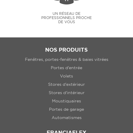
UN RÉSEAU DE
PROFESSIONNELS PROCHE
DE VOUS
NOS PRODUITS
Fenêtres, portes-fenêtres & baies vitrées
Portes d'entrée
Volets
Stores d'extérieur
Stores d'intérieur
Moustiquaires
Portes de garage
Automatismes
FRANCIAFLEX