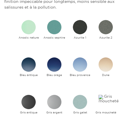
finition impeccable pour longtemps, moins sensible aux
salissures et à la pollution.
Anodic natura
Anodic saphire
Azurite 1
Azurite 2
Bleu antique
Bleu orage
Bleu provence
Dune
Gris antique
Gris argent
Gris galet
Gris moucheté