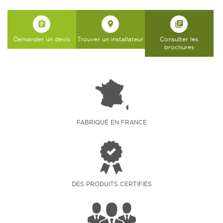
assignment
place
library_books
Demander un devis
Trouver un installateur
Consulter les
brochures
FABRIQUÉ EN FRANCE
DES PRODUITS CERTIFIÉS