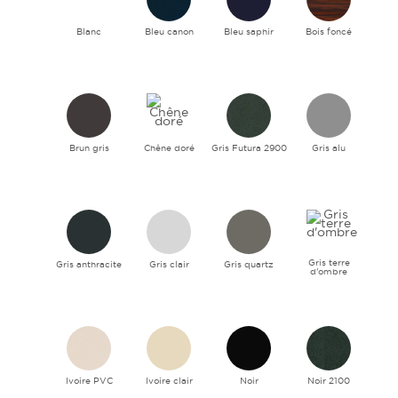
Blanc
Bleu canon
Bleu saphir
Bois foncé
Brun gris
Chêne doré
Gris Futura 2900
Gris alu
Gris terre
Gris anthracite
Gris clair
Gris quartz
d'ombre
Ivoire PVC
Ivoire clair
Noir
Noir 2100