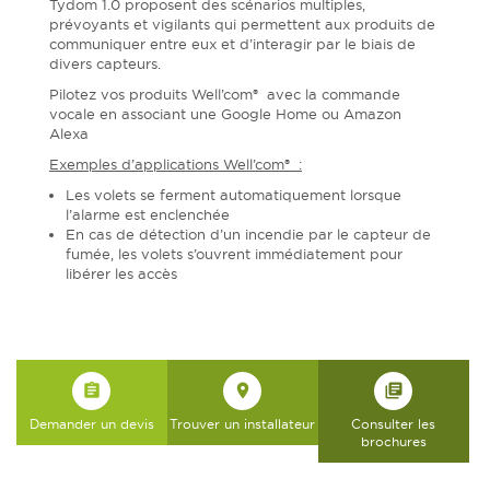
Tydom 1.0 proposent des scénarios multiples,
prévoyants et vigilants qui permettent aux produits de
communiquer entre eux et d’interagir par le biais de
divers capteurs.
Pilotez vos produits Well’com® avec la commande
vocale en associant une Google Home ou Amazon
Alexa
Exemples d’applications Well’com® :
Les volets se ferment automatiquement lorsque
l’alarme est enclenchée
En cas de détection d’un incendie par le capteur de
fumée, les volets s’ouvrent immédiatement pour
libérer les accès
assignment
place
library_books
Demander un devis
Trouver un installateur
Consulter les
brochures