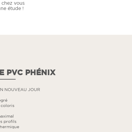
 chez vous
ne étude !
E PVC PHÉNIX
UN NOUVEAU JOUR
égré
 coloris
maximal
 profils
thermique