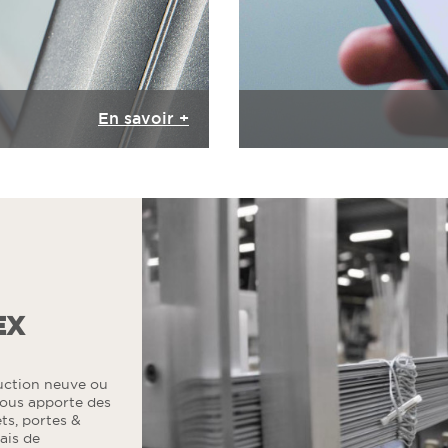
En savoir +
EX
ruction neuve ou
vous apporte des
ts, portes &
çais de