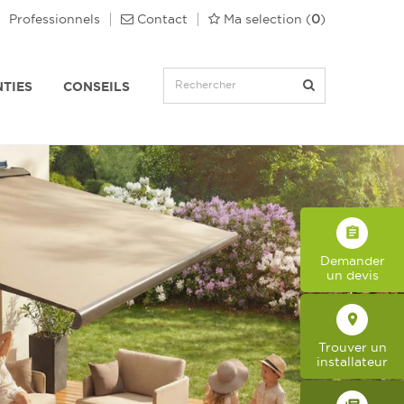
Professionnels
Contact
Ma selection
(
0
)
TIES
CONSEILS
assignment
Demander
un devis
place
Trouver un
installateur