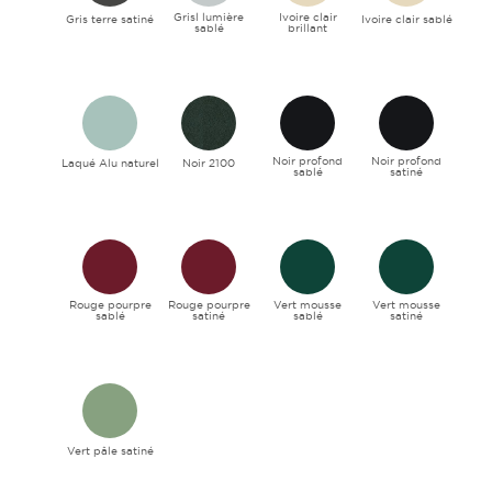
Grisl lumière
Ivoire clair
Gris terre satiné
Ivoire clair sablé
sablé
brillant
Noir profond
Noir profond
Laqué Alu naturel
Noir 2100
sablé
satiné
Rouge pourpre
Rouge pourpre
Vert mousse
Vert mousse
sablé
satiné
sablé
satiné
Vert pâle satiné