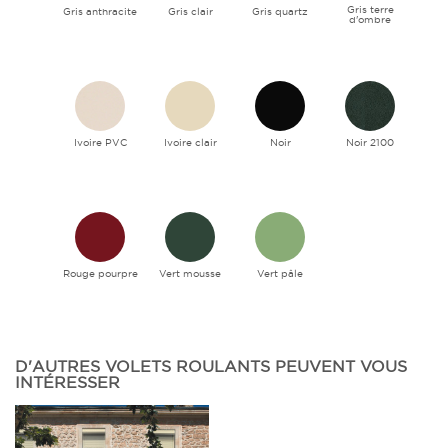
Gris terre
Gris anthracite
Gris clair
Gris quartz
d'ombre
Ivoire PVC
Ivoire clair
Noir
Noir 2100
Rouge pourpre
Vert mousse
Vert pâle
D'AUTRES VOLETS ROULANTS PEUVENT VOUS
INTÉRESSER