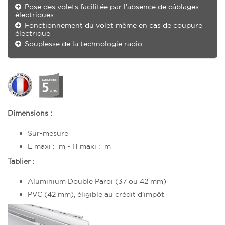
Pose des volets facilitée par l’absence de câblages
électriques
Fonctionnement du volet même en cas de coupure
électrique
Souplesse de la technologie radio
Dimensions :
Sur-mesure
L maxi : m - H maxi : m
Tablier :
Aluminium Double Paroi (37 ou 42 mm)
PVC (42 mm), éligible au crédit d'impôt