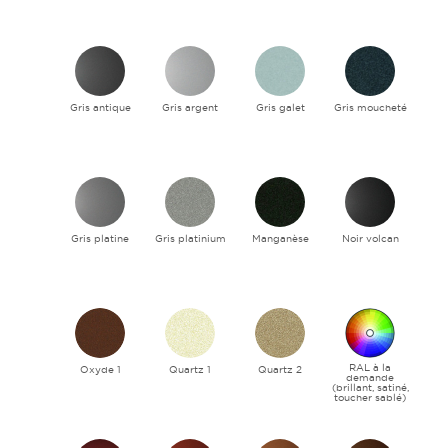
Gris antique
Gris argent
Gris galet
Gris moucheté
Gris platine
Gris platinium
Manganèse
Noir volcan
RAL à la
Oxyde 1
Quartz 1
Quartz 2
demande
(brillant, satiné,
toucher sablé)