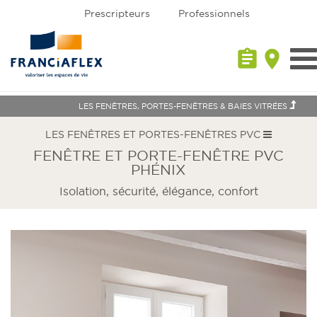
Prescripteurs
Professionnels
assignment
place
Tog
nav
LES FENÊTRES, PORTES-FENÊTRES & BAIES VITRÉES
LES FENÊTRES ET PORTES-FENÊTRES PVC
FENÊTRE ET PORTE-FENÊTRE PVC
PHÉNIX
Isolation, sécurité, élégance, confort