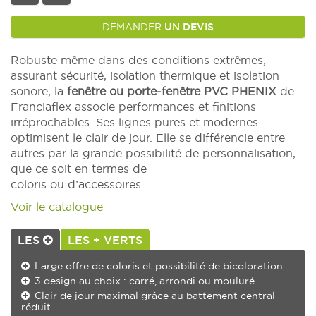
DEMANDER
UN DEVIS
Robuste même dans des conditions extrêmes,
assurant sécurité, isolation thermique et isolation
sonore, la
fenêtre ou porte-fenêtre PVC PHENIX
de
Franciaflex associe performances et finitions
irréprochables. Ses lignes pures et modernes
optimisent le clair de jour. Elle se différencie entre
autres par la grande possibilité de personnalisation,
que ce soit en termes de
coloris ou d’accessoires.
Voir le catalogue
LES
LES + VERTS
Large offre de coloris et possibilité de bicoloration
3 design au choix : carré, arrondi ou mouluré
Clair de jour maximal grâce au battement central
réduit