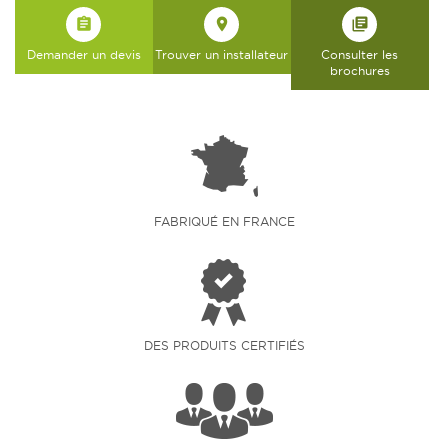
assignment
place
library_books
Demander un devis
Trouver un installateur
Consulter les
brochures
FABRIQUÉ EN FRANCE
DES PRODUITS CERTIFIÉS