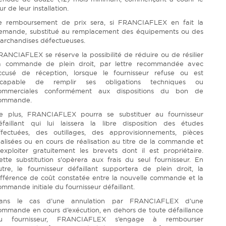
ur de leur installation.
e remboursement de prix sera, si FRANCIAFLEX en fait la
emande, substitué au remplacement des équipements ou des
archandises défectueuses.
RANCIAFLEX se réserve la possibilité de réduire ou de résilier
a commande de plein droit, par lettre recommandée avec
ccusé de réception, lorsque le fournisseur refuse ou est
ncapable de remplir ses obligations techniques ou
ommerciales conformément aux dispositions du bon de
ommande.
e plus, FRANCIAFLEX pourra se substituer au fournisseur
éfaillant qui lui laissera la libre disposition des études
ffectuées, des outillages, des approvisionnements, pièces
éalisées ou en cours de réalisation au titre de la commande et
'exploiter gratuitement les brevets dont il est propriétaire.
ette substitution s'opèrera aux frais du seul fournisseur. En
utre, le fournisseur défaillant supportera de plein droit, la
ifférence de coût constatée entre la nouvelle commande et la
ommande initiale du fournisseur défaillant.
ans le cas d’une annulation par FRANCIAFLEX d’une
ommande en cours d’exécution, en dehors de toute défaillance
u fournisseur, FRANCIAFLEX s’engage à rembourser