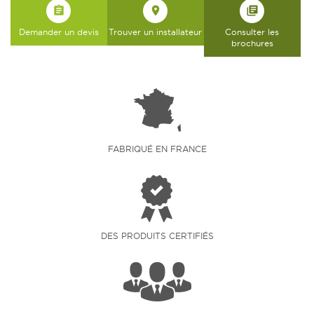
assignment
place
library_books
Demander un devis
Trouver un installateur
Consulter les
brochures
FABRIQUÉ EN FRANCE
DES PRODUITS CERTIFIÉS