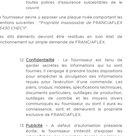
toutes polices d'assurance susceptibles de le
couvrir.
e fournisseur devra y apposer une plaque rivée comportant les
entions suivantes : "P
ropriété insaisissable de
FRANCIAFLEX
5430 CHECY
".
es dits éléments devront être restitués en bon état de
onctionnement sur simple demande de FRANCIAFLEX.
Confidentialité
- Le fournisseur est tenu de
garder secrètes les informations qui lui sont
fournies. Il s’engage à prendre toutes dispositions
pour empêcher la divulgation des informations
reçues pour l’exécution d’une commande. Les
plans, croquis, modèles, spécifications techniques,
documents particuliers, outillages de production,
outillages de contrôle et les moyens divers
communiqués au fournisseur, ou dont il aura eu
connaissance, sont et demeurent la propriété
exclusive de FRANCIAFLEX.
Publicité
-
A défaut d'autorisation préalable
écrite, le fournisseur s'interdit d'exposer les