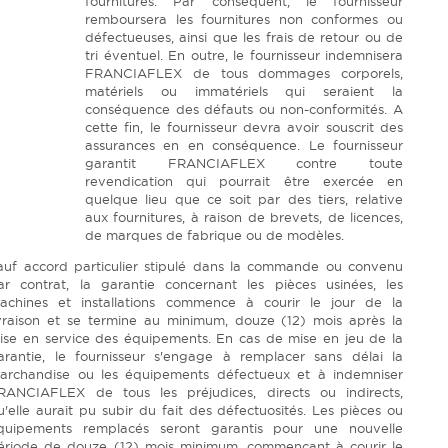
fournitures. Par conséquent, le fournisseur
remboursera les fournitures non conformes ou
défectueuses, ainsi que les frais de retour ou de
tri éventuel. En outre, le fournisseur indemnisera
FRANCIAFLEX de tous dommages corporels,
matériels ou immatériels qui seraient la
conséquence des défauts ou non-conformités. A
cette fin, le fournisseur devra avoir souscrit des
assurances en en conséquence. Le fournisseur
garantit FRANCIAFLEX contre toute
revendication qui pourrait être exercée en
quelque lieu que ce soit par des tiers, relative
aux fournitures, à raison de brevets, de licences,
de marques de fabrique ou de modèles.
auf accord particulier stipulé dans la commande ou convenu
ar contrat, la garantie concernant les pièces usinées, les
achines et installations commence à courir le jour de la
ivraison et se termine au minimum, douze (12) mois après la
ise en service des équipements. En cas de mise en jeu de la
arantie, le fournisseur s'engage à remplacer sans délai la
archandise ou les équipements défectueux et à indemniser
RANCIAFLEX de tous les préjudices, directs ou indirects,
u'elle aurait pu subir du fait des défectuosités. Les pièces ou
quipements remplacés seront garantis pour une nouvelle
ériode de douze (12) mois minimum, commençant à courir le