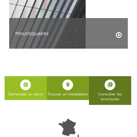
Moustiquaires
assignment
place
library_books
Demander un devis
Trouver un installateur
Consulter les
brochures