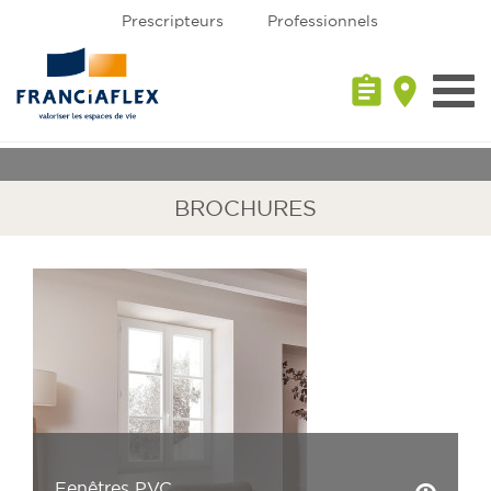
Prescripteurs
Professionnels
assignment
place
Toggl
navig
BROCHURES
Fenêtres PVC