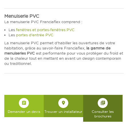
Menuiserie PVC
La menuiserie PVC Franciaflex comprend :
Les
fenêtres et portes-fenêtres PVC
Les
portes d'entrée PVC
La menuiserie PVC permet d'habiller les ouvertures de votre
habitation, grâce au savoir-faire Franciaflex,
la gamme de
menuiseries PVC
est performante pour vous protéger du froid et
de la chaleur tout en mettant en avant un design contemporain
ou traditionnel.
assignment
place
library_books
Demander un devis
Trouver un installateur
Consulter les
brochures