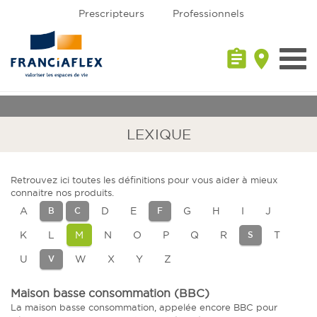
Prescripteurs
Professionnels
assignment
place
Toggl
navig
LEXIQUE
Retrouvez ici toutes les définitions pour vous aider à mieux
connaitre nos produits.
A
D
E
G
H
I
J
B
C
F
K
L
M
N
O
P
Q
R
T
S
U
W
X
Y
Z
V
Maison basse consommation (BBC)
La maison basse consommation, appelée encore BBC pour