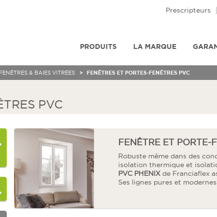
Prescripteurs
PRODUITS
LA MARQUE
GARAN
FENÊTRES & BAIES VITRÉES
FENÊTRES ET PORTES-FENÊTRES PVC
ÊTRES PVC
FENÊTRE ET PORTE-
Robuste même dans des condi
isolation thermique et isolat
PVC PHENIX
de Franciaflex a
Ses lignes pures et modernes o