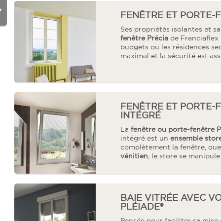
FENÊTRE ET PORTE-F
Ses propriétés isolantes et sa
fenêtre Précia
de Franciaflex
budgets ou les résidences sec
maximal et la sécurité est as
FENÊTRE ET PORTE-
INTÉGRÉ
La
fenêtre ou porte-fenêtre 
intégré est un
ensemble stor
complètement la fenêtre, quel
vénitien
, le store se manipul
BAIE VITRÉE AVEC V
PLÉIADE®
Pensée pour faciliter sa mise