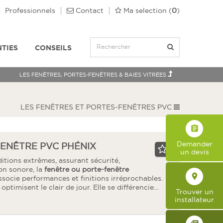
Professionnels
Contact
Ma selection
(
0
)
TIES
CONSEILS
LES FENÊTRES, PORTES-FENÊTRES & BAIES VITRÉES
LES FENÊTRES ET PORTES-FENÊTRES PVC
assignment
Demander
FENÊTRE PVC PHÉNIX
un devis
tions extrêmes, assurant sécurité,
ion sonore, la
fenêtre ou porte-fenêtre
place
ssocie performances et finitions irréprochables.
ptimisent le clair de jour. Elle se différencie…
Trouver un
installateur