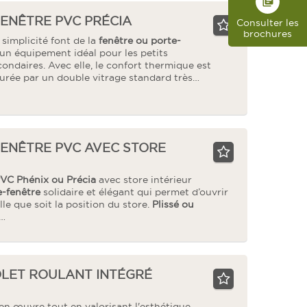
library_books
ENÊTRE PVC PRÉCIA
Consulter les
brochures
 simplicité font de la
fenêtre ou porte-
 un équipement idéal pour les petits
ondaires. Avec elle, le confort thermique est
surée par un double vitrage standard très…
FENÊTRE PVC AVEC STORE
PVC Phénix ou Précia
avec store intérieur
e-fenêtre
solidaire et élégant qui permet d’ouvrir
le que soit la position du store.
Plissé ou
e…
OLET ROULANT INTÉGRÉ
 en œuvre tout en valorisant l'esthétique