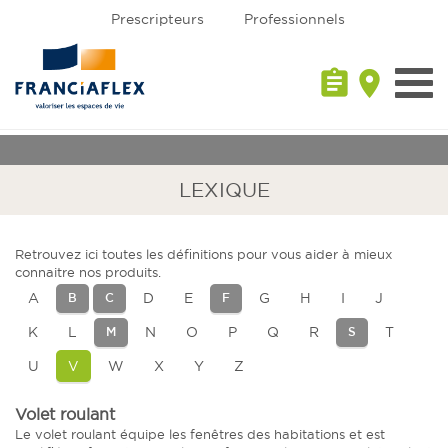
Prescripteurs
Professionnels
assignment
place
Toggl
navig
LEXIQUE
Retrouvez ici toutes les définitions pour vous aider à mieux
connaitre nos produits.
A
D
E
G
H
I
J
B
C
F
K
L
N
O
P
Q
R
T
M
S
U
V
W
X
Y
Z
Volet roulant
Le volet roulant équipe les fenêtres des habitations et est