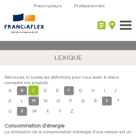
Prescripteurs
Professionnels
assignment
place
Toggl
navig
LEXIQUE
Retrouvez ici toutes les définitions pour vous aider à mieux
connaitre nos produits.
A
C
D
E
G
H
I
J
B
F
K
L
N
O
P
Q
R
T
M
S
U
W
X
Y
Z
V
Consommation d'énergie
La diminution de la consommation d'énergie d'une maison est un