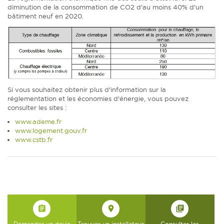
diminution de la consommation de CO2 d'au moins 40% d'un
bâtiment neuf en 2020.
Si vous souhaitez obtenir plus d'information sur la
réglementation et les économies d'énergie, vous pouvez
consulter les sites :
www.ademe.fr
www.logement.gouv.fr
www.cstb.fr
assignment
place
library_books
Demander un devis
Trouver un installateur
Consulter les