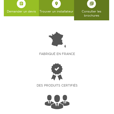
assignment
place
library_books
Demander un devis
Trouver un installateur
Consulter les
brochures
FABRIQUÉ EN FRANCE
DES PRODUITS CERTIFIÉS