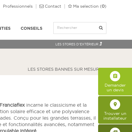
Professionnels
Contact
Ma selection
(
0
)
TIES
CONSEILS
LES STORES D'EXTÉRIEUR
LES STORES BANNES SUR MESURE
assignment
Demander
un devis
place
Franciaflex
incarne le classicisme et la
ction solaire efficace et une polyvalence
Trouver un
ades. Conçu pour les grandes terrasses, il
installateur
se et fonctionnalités avancées, notamment
roulable intégré
.