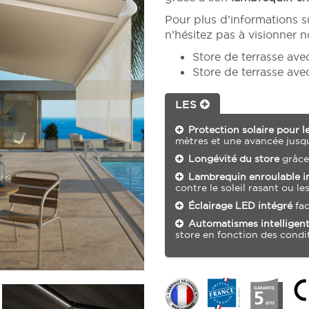
Pour plus d’informations s
n’hésitez pas à visionner n
Store de terrasse ave
Store de terrasse ave
LES
Protection solaire pour l
mètres et une avancée jusqu
Longévité du store
grâce
Lambrequin enroulable i
contre le soleil rasant ou le
Éclairage LED intégré
fac
Automatismes intelligen
store en fonction des condi