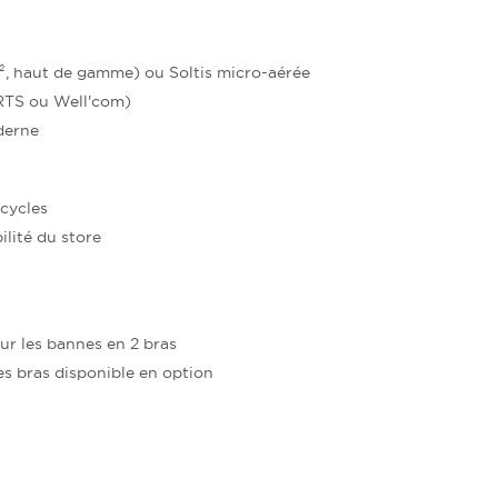
², haut de gamme) ou Soltis micro-aérée
RTS ou Well'com)
derne
 cycles
lité du store
ur les bannes en 2 bras
es bras disponible en option