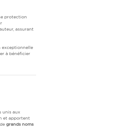
ne protection
ar
auteur, assurant
 exceptionnelle
er à bénéficier
s unis aux
en et apportent
 de
grands noms