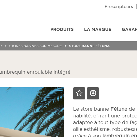
Prescripteurs
PRODUITS
LA MARQUE
GARAN
R
STORES BANNES SUR MESURE
STORE BANNE FÉTUNA
 lambrequin enroulable intégré
Le store banne
Fétuna
de
fiabilité, offrant une prote
adaptée à tout type de faç
allie esthétisme, robustes
grâce à son
lambrequin en