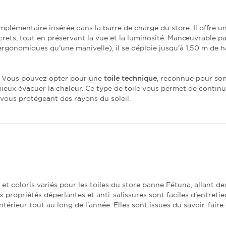
mplémentaire insérée dans la barre de charge du store. Il offre u
iscrets, tout en préservant la vue et la luminosité. Manœuvrable p
gonomiques qu’une manivelle), il se déploie jusqu'à 1,50 m de h
l : Vous pouvez opter pour une
toile technique
, reconnue pour son
ieux évacuer la chaleur. Ce type de toile vous permet de continu
n vous protégeant des rayons du soleil.
et coloris variés pour les toiles du store banne Fétuna, allant de
propriétés déperlantes et anti-salissures sont faciles d'entreti
ntérieur tout au long de l'année. Elles sont issues du savoir-faire