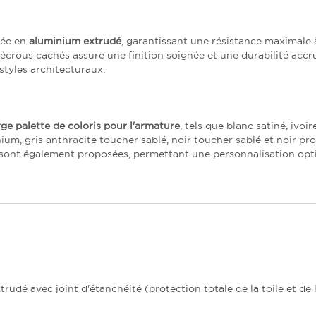
sée en
aluminium extrudé
, garantissant une résistance maximale à
c écrous cachés assure une finition soignée et une durabilité accr
styles architecturaux.
rge palette de coloris pour l'armature
, tels que blanc satiné, ivoir
nium, gris anthracite toucher sablé, noir toucher sablé et noir p
al sont également proposées, permettant une personnalisation op
rudé avec joint d'étanchéité (protection totale de la toile et de 