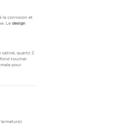
 la corrosion et
ue. Le
design
e satiné, quartz 2
rofond toucher
timale pour
l'armature)