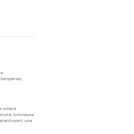
re
ntempéries,
une ombre
tensité lumineuse
garantissant une