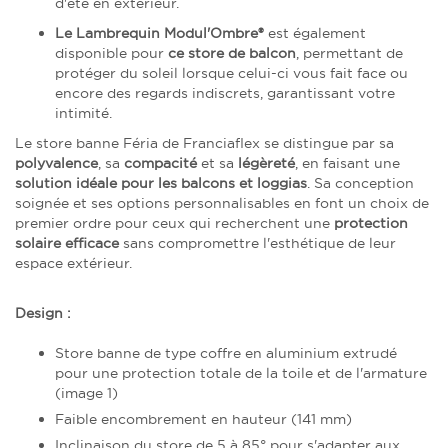
d'été en extérieur.
Le Lambrequin Modul'Ombre®
est également
disponible pour
ce store de balcon
, permettant de
protéger du soleil lorsque celui-ci vous fait face ou
encore des regards indiscrets, garantissant votre
intimité.
Le store banne Féria de Franciaflex se distingue par sa
polyvalence
, sa
compacité
et sa
légèreté
, en faisant une
solution idéale pour les balcons et loggias
. Sa conception
soignée et ses options personnalisables en font un choix de
premier ordre pour ceux qui recherchent une
protection
solaire efficace
sans compromettre l'esthétique de leur
espace extérieur.
Design :
Store banne de type coffre en aluminium extrudé
pour une protection totale de la toile et de l'armature
(image 1)
Faible encombrement en hauteur (141 mm)
Inclinaison du store de 5 à 85° pour s'adapter aux