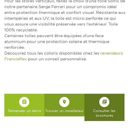
Pour les stores verticaux, faites le choix d'une toile Soltis de
notre partenaire Serge Ferrari pour un compromis idéal
entre protection thermique et confort visuel. Résistante aux
intempéries et aux UV, la toile est micro perforée ce qui
vous assure une visibilité préservée vers l'extérieur. Toile
100% recyclable.
Certaines toiles peuvent être équipées d'une face
aluminium pour une protection solaire et thermique
renforcée.
Découvrez tous les coloris disponibles chez les
revendeurs
Franciaflex
pour un conseil personnalisé.
assignment
place
library_books
Demander un devis
Trouver un installateur
Consulter les
brochures