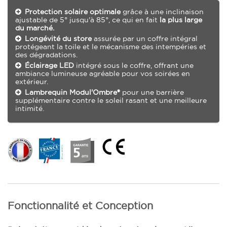
Protection solaire optimale
grâce à une inclinaison
ajustable de 5° jusqu'à 85°, ce qui en fait
la plus large
du marché.
Longévité du store
assurée par un coffre intégral
protégeant la toile et le mécanisme des intempéries et
des dégradations.
Éclairage LED
intégré sous le coffre, offrant une
ambiance lumineuse agréable pour vos soirées en
extérieur.
Lambrequin Modul'Ombre®
pour une barrière
supplémentaire contre le soleil rasant et une meilleure
intimité.
Fonctionnalité et Conception