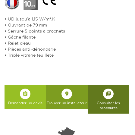
• UD jusqu’à 1,15 W/m².K
• Ouvrant de 79 mm
• Serrure 5 points à crochets
• Gâche filante
• Rejet d’eau
• Pièces anti-dégondage
• Triple vitrage feuilleté
assignment
place
library_books
Demander un devis
Trouver un installateur
Consulter les
brochures