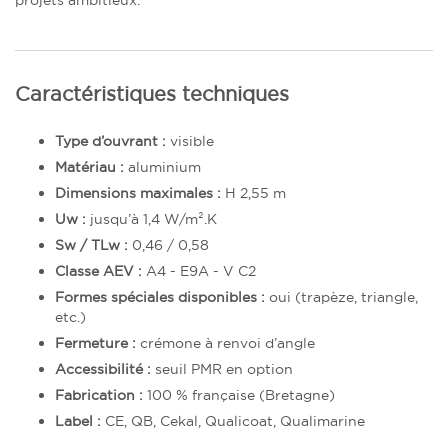
projets ambitieux.
Caractéristiques techniques
Type d’ouvrant :
visible
Matériau :
aluminium
Dimensions maximales :
H 2,55 m
Uw :
jusqu’à 1,4 W/m².K
Sw / TLw :
0,46 / 0,58
Classe AEV :
A4 - E9A - V C2
Formes spéciales disponibles :
oui (trapèze, triangle,
etc.)
Fermeture :
crémone à renvoi d’angle
Accessibilité :
seuil PMR en option
Fabrication :
100 % française (Bretagne)
Label :
CE, QB, Cekal, Qualicoat, Qualimarine