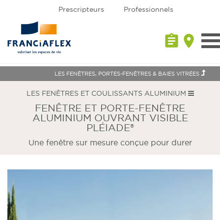
Prescripteurs
Professionnels
assignment
place
Tog
nav
LES FENÊTRES, PORTES-FENÊTRES & BAIES VITRÉES
LES FENÊTRES ET COULISSANTS ALUMINIUM
FENÊTRE ET PORTE-FENÊTRE
ALUMINIUM OUVRANT VISIBLE
PLÉIADE®
Une fenêtre sur mesure conçue pour durer