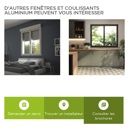
D'AUTRES FENÊTRES ET COULISSANTS
ALUMINIUM PEUVENT VOUS INTÉRESSER
assignment
place
library_books
Demander un devis
Trouver un installateur
Consulter les
brochures