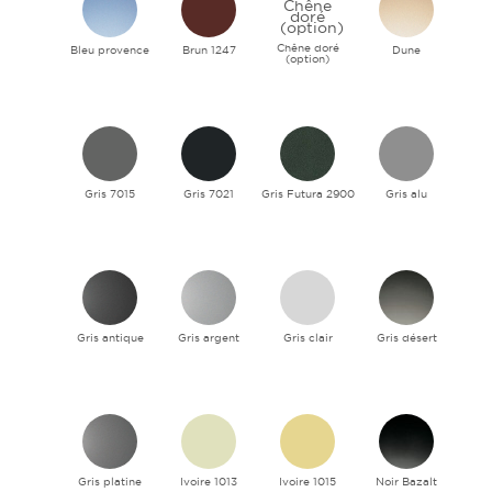
Chêne doré
Bleu provence
Brun 1247
Dune
(option)
Gris 7015
Gris 7021
Gris Futura 2900
Gris alu
Gris antique
Gris argent
Gris clair
Gris désert
Gris platine
Ivoire 1013
Ivoire 1015
Noir Bazalt