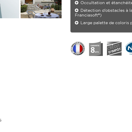
Occultation et étanchéit
Détection d’obstacles à l
Franciasoft®)
Large palette de coloris 
é