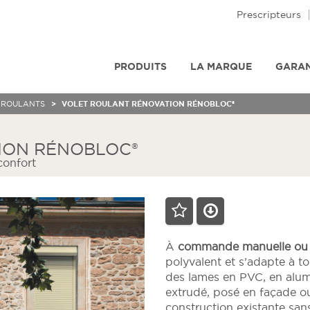
Prescripteurs
PRODUITS
LA MARQUE
GARAN
 ROULANTS
VOLET ROULANT RÉNOVATION RÉNOBLOC®
ION RÉNOBLOC®
confort
À
commande manuelle ou 
polyvalent et s’adapte à to
des lames en PVC, en alu
extrudé, posé en façade ou
construction existante sans