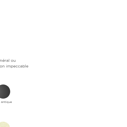
inéral ou
tion impeccable
s antique