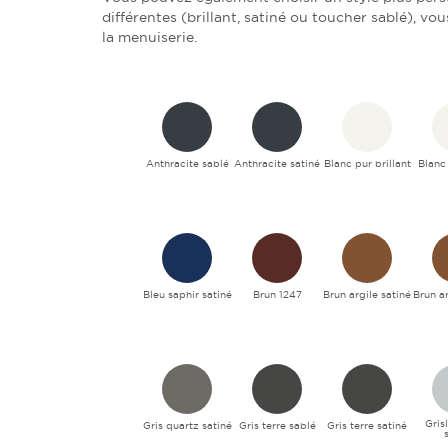
différentes (brillant, satiné ou toucher sablé), vou
la menuiserie.
Anthracite sablé
Anthracite satiné
Blanc pur brillant
Blanc
Bleu saphir satiné
Brun 1247
Brun argile satiné
Brun ar
Gris
Gris quartz satiné
Gris terre sablé
Gris terre satiné