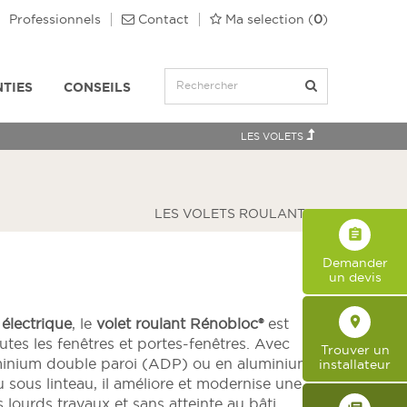
Professionnels
Contact
Ma selection
(
0
)
TIES
CONSEILS
LES VOLETS
LES VOLETS ROULANTS
assignment
Demander
un devis
place
électrique
, le
volet roulant Rénobloc®
est
utes les fenêtres et portes-fenêtres. Avec
Trouver un
minium double paroi (ADP) ou en aluminium
installateur
 sous linteau, il améliore et modernise une
 lourds travaux et sans atteinte au bâti.