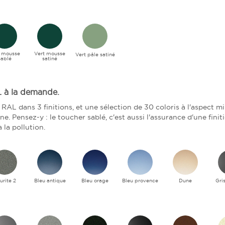
t mousse
Vert mousse
Vert pâle satiné
sablé
satiné
L à la demande.
 RAL dans 3 finitions, et une sélection de 30 coloris à l'aspect m
e. Pensez-y : le toucher sablé, c'est aussi l'assurance d'une fini
 la pollution.
urite 2
Bleu antique
Bleu orage
Bleu provence
Dune
Gri