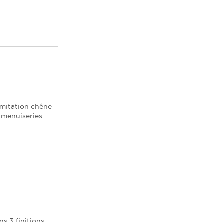
 imitation chêne
s menuiseries.
ns 3 finitions