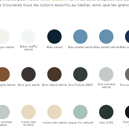
s trouverez tous les coloris assortis au tablier, ainsi que les gran
Blanc traffic
 pur sablé
Bleu canon
Bleu pastel sablé
Bleu pastel satiné
Bleu s
satiné
Gris lumière
gile satiné
Brun gris sablé
Brun sepia satiné
Gris Futura 2900
Gris q
satiné
l lumière
Ivoire clair
Noi
Ivoire clair sablé
Laqué Alu naturel
Noir 2100
sablé
brillant