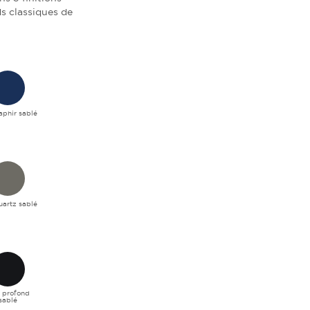
ds classiques de
aphir sablé
uartz sablé
r profond
sablé