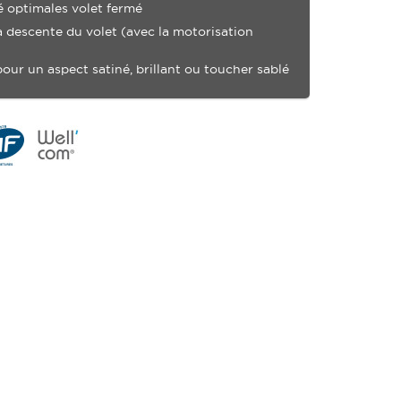
é optimales volet fermé
a descente du volet (avec la motorisation
pour un aspect satiné, brillant ou toucher sablé