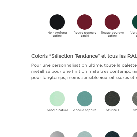
Noir profond
Rouge pourpre
Rouge pourpre
Ver
satiné
sablé
satiné
Coloris "Sélection Tendance" et tous les RA
Pour une personnalisation ultime, toute la palette
métallisé pour une finition mate très contemporain
pour longtemps, moins sensible aux salissures et à
Anodic natura
Anodic saphire
Azurite 1
Az