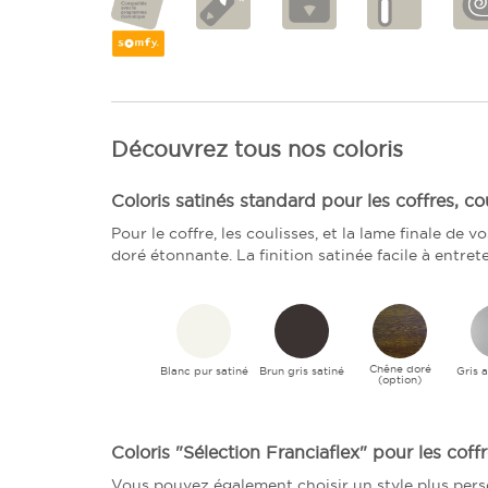
Découvrez tous nos coloris
Coloris satinés standard pour les coffres, cou
Pour le coffre, les coulisses, et la lame finale de 
doré étonnante. La finition satinée facile à entret
Chêne doré
Blanc pur satiné
Brun gris satiné
Gris 
(option)
Coloris "Sélection Franciaflex" pour les coffr
Vous pouvez également choisir un style plus per