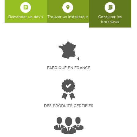
assignment
place
library_books
Demander un devis
Trouver un installateur
Consulter les
brochures
FABRIQUÉ EN FRANCE
DES PRODUITS CERTIFIÉS