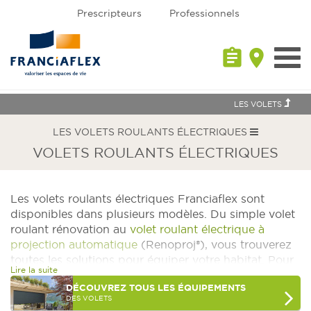
Prescripteurs
Professionnels
assignment
place
Toggl
navig
LES VOLETS
LES VOLETS ROULANTS ÉLECTRIQUES
VOLETS ROULANTS ÉLECTRIQUES
Les volets roulants électriques Franciaflex sont
disponibles dans plusieurs modèles. Du simple volet
roulant rénovation au
volet roulant électrique à
projection automatique
(Renoproj®), vous trouverez
toutes les solutions pour équiper votre habitat. Pour
Lire la suite
encore plus de confort, optez pour la
domotique
DÉCOUVREZ
TOUS LES ÉQUIPEMENTS
Well’com®
pour piloter vos volets roulants électrique
DES VOLETS
et programmer vos propres scénarios.