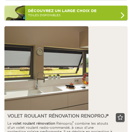
DÉCOUVREZ
UN LARGE CHOIX DE
TOILES DISPONIBLES
VOLET ROULANT RÉNOVATION RENOPROJ®
®
Le
volet roulant rénovation
Rénoproj
combine les atouts
d’un volet roulant radio-commandé, à ceux d'une
protection solaire performante. Il se déploie en projection à