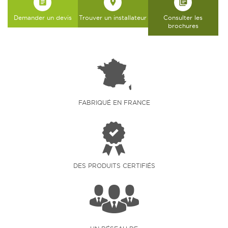
assignment
place
library_books
Demander un devis
Trouver un installateur
Consulter les
brochures
FABRIQUÉ EN FRANCE
DES PRODUITS CERTIFIÉS