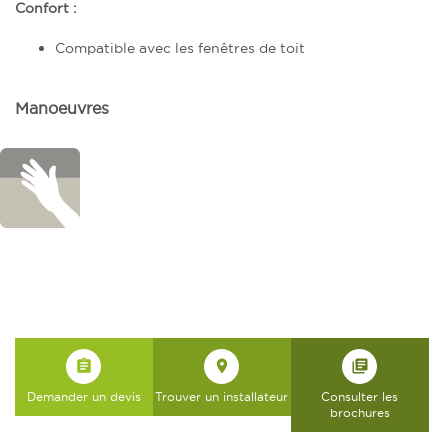
Confort :
Compatible avec les fenêtres de toit
Manoeuvres
assignment
place
library_books
Demander un devis
Trouver un installateur
Consulter les
brochures