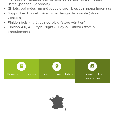
libres (panneau japonais)
Œillets, poignées magnétiques disponibles (panneau japonais)
Support en bois et mécanisme design disponible (store
vénitien)
Finition bois, givré, cuir ou plexi (store vénitien)
Finition Alu, Alu Style, Night & Day ou Ultima (store à
enroulement)
assignment
place
library_books
Demander un devis
Trouver un installateur
Consulter les
brochures