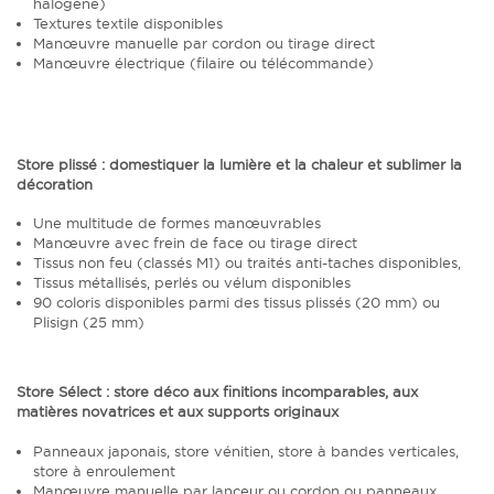
halogène)
Textures textile disponibles
Manœuvre manuelle par cordon ou tirage direct
Manœuvre électrique (filaire ou télécommande)
Store plissé
: domestiquer la lumière et la chaleur et sublimer la
décoration
Une multitude de formes manœuvrables
Manœuvre avec frein de face ou tirage direct
Tissus non feu (classés M1) ou traités anti-taches disponibles,
Tissus métallisés, perlés ou vélum disponibles
90 coloris disponibles parmi des tissus plissés (20 mm) ou
Plisign (25 mm)
Store Sélect
: store déco aux finitions incomparables, aux
matières novatrices et aux supports originaux
Panneaux japonais, store vénitien, store à bandes verticales,
store à enroulement
Manœuvre manuelle par lanceur ou cordon ou panneaux