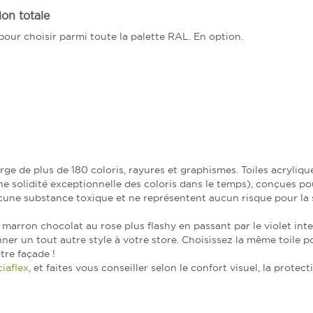
on totale
our choisir parmi toute la palette RAL. En option.
arge de plus de 180 coloris, rayures et graphismes. Toiles acryliqu
e solidité exceptionnelle des coloris dans le temps), conçues pou
cune substance toxique et ne représentent aucun risque pour la 
marron chocolat au rose plus flashy en passant par le violet inte
er un tout autre style à votre store. Choisissez la même toile p
tre façade !
iaflex
, et faites vous conseiller selon le confort visuel, la protect