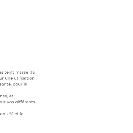
es teint masse (la
r une utilisation
santé, pour la
nse, et
our vos différents
ion UV, et le