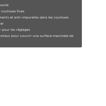
monté
coulisses fixes
ments et anti-impuretés dans les coulisses
lar
 pour les réglages
oteur pour couvrir une surface maximale de