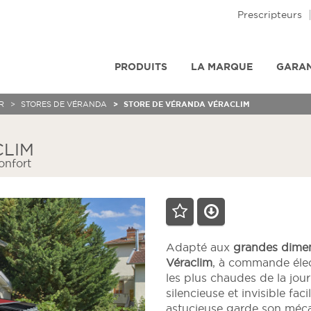
Prescripteurs
PRODUITS
LA MARQUE
GARAN
R
STORES DE VÉRANDA
STORE DE VÉRANDA VÉRACLIM
CLIM
confort
Adapté aux
grandes dime
Véraclim
, à commande élect
les plus chaudes de la journ
silencieuse et invisible fac
astucieuse garde son mécan