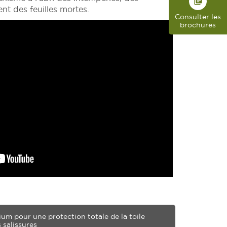
library_books
ent des feuilles mortes.
Consulter les
brochures
ium pour une protection totale de la toile
 salissures