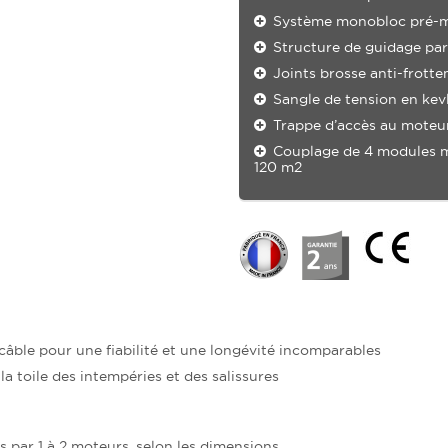
Système monobloc pré-
Structure de guidage par 
Joints brosse anti-frotte
Sangle de tension en kev
Trappe d’accès au moteur
Couplage de 4 modules m
120 m2
 câble pour une fiabilité et une longévité incomparables
a toile des intempéries et des salissures
és par 1 à 2 moteurs, selon les dimensions