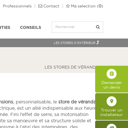
Professionnels
Contact
Ma selection
(
0
)
TIES
CONSEILS
LES STORES D'EXTÉRIEUR
LES STORES DE VÉRANDA
assignment
Demander
un devis
place
nsions
, personnalisable, le
store de véranda
rique, est un allié indispensable aux heures
Trouver un
ée. Fini l’effet de serre, sa motorisation
installateur
ilite sa manœuvre et sa structure solide et
isme à l’abri des intempéries, des