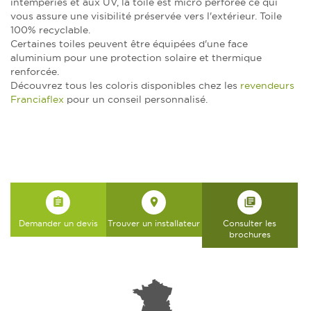
intempéries et aux UV, la toile est micro perforée ce qui
vous assure une visibilité préservée vers l'extérieur. Toile
100% recyclable.
Certaines toiles peuvent être équipées d'une face
aluminium pour une protection solaire et thermique
renforcée.
Découvrez tous les coloris disponibles chez les
revendeurs
Franciaflex
pour un conseil personnalisé.
assignment
place
library_books
Demander un devis
Trouver un installateur
Consulter les
brochures