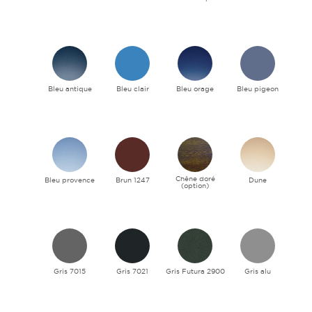
Bleu antique
Bleu clair
Bleu orage
Bleu pigeon
Chêne doré
Bleu provence
Brun 1247
Dune
(option)
Gris 7015
Gris 7021
Gris Futura 2900
Gris alu