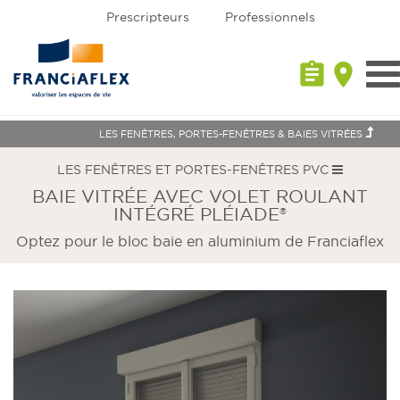
Prescripteurs
Professionnels
assignment
place
Tog
nav
LES FENÊTRES, PORTES-FENÊTRES & BAIES VITRÉES
LES FENÊTRES ET PORTES-FENÊTRES PVC
BAIE VITRÉE AVEC VOLET ROULANT
INTÉGRÉ PLÉIADE®
Optez pour le bloc baie en aluminium de Franciaflex