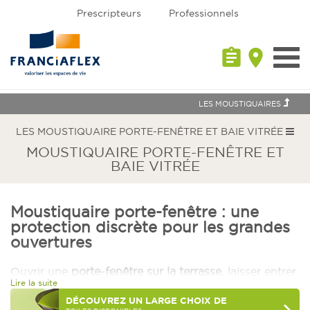
Prescripteurs
Professionnels
assignment
place
Toggl
navig
LES MOUSTIQUAIRES
LES MOUSTIQUAIRE PORTE-FENÊTRE ET BAIE VITRÉE
MOUSTIQUAIRE PORTE-FENÊTRE ET
BAIE VITRÉE
Moustiquaire porte-fenêtre : une
protection discrète pour les grandes
ouvertures
Ouvrir une
porte-fenêtre sur la terrasse
, laisser entrer
Lire la suite
l’air en fin de journée, circuler entre la maison et le
jardin… Les accès vers l’extérieur participent
DÉCOUVREZ
UN LARGE CHOIX DE