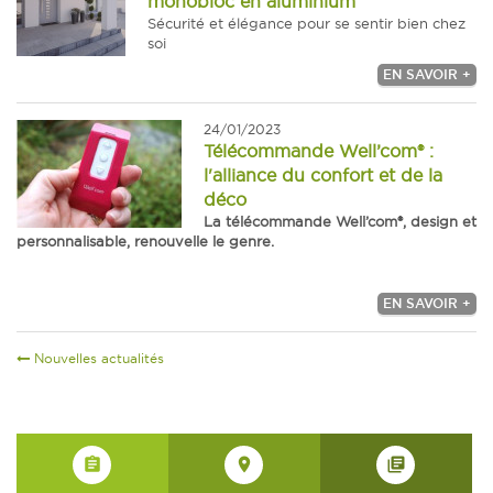
monobloc en aluminium
Sécurité et élégance pour se sentir bien chez
soi
EN SAVOIR +
24/01/2023
Télécommande Well’com® :
l'alliance du confort et de la
déco
La télécommande Well’com®, design et
personnalisable, renouvelle le genre.
EN SAVOIR +
Nouvelles actualités
assignment
place
library_books